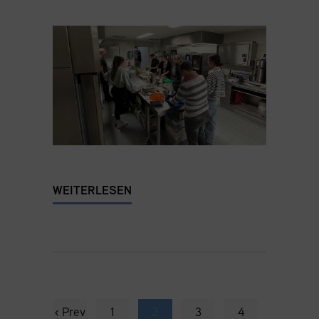
WEITERLESEN
‹ Prev
1
2
3
4