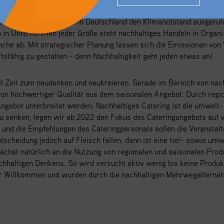
anz, die als erste Stadt in Deutschland den Klimanotstand ausgeruf
 in Unternehmen jeder Größe steht nachhaltiges Handeln in Organis
nche ab. Mit strategischer Planung lassen sich die Emissionen von 
ftsfähig zu gestalten – denn Nachhaltigkeit geht jeden etwas an!
el Zeit zum neudenken und neukreieren. Gerade im Bereich von nach
 von hochwertiger Qualität aus dem saisonalen Angebot. Durch reg
ngebot unterbreitet werden. Nachhaltiges Catering ist die umwelt
u senken, legen wir ab 2022 den Fokus des Cateringangebots auf 
nd die Empfehlungen des Cateringpersonals sollen die Veranstalte
ntscheidung jedoch auf Fleisch fallen, dann ist eine tier- sowie u
zunächst natürlich an die Nutzung von regionalen und saisonalen
hhaltigen Denkens. So wird versucht aktiv wenig bis keine Produk
r Willkommen und wurden durch die nachhaltigen Mehrwegalternati