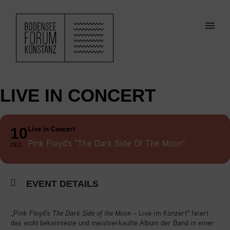
ZUM HAUPTINHALT SPRINGEN
Men
LIVE IN CONCERT
Live in Concert
10
Pink Floyd's "The Dark Side Of The Moon"
DEZ
EVENT DETAILS
„Pink Floyd’s
The Dark Side of the Moon
– Live im Konzert“ feiert
das wohl bekannteste und meistverkaufte Album der Band in einer