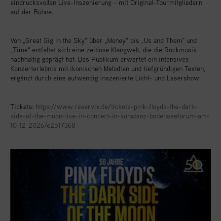
eindrucksvollen Live-Inszenierung – mit Original-Tourmitgliedern
auf der Bühne.
Von „Great Gig in the Sky“ über „Money“ bis „Us and Them“ und
„Time“ entfaltet sich eine zeitlose Klangwelt, die die Rockmusik
nachhaltig geprägt hat. Das Publikum erwartet ein intensives
Konzerterlebnis mit ikonischen Melodien und tiefgründigen Texten,
ergänzt durch eine aufwendig inszenierte Licht- und Lasershow.
Tickets:
https://www.reservix.de/tickets-pink-floyds-the-dark-
side-of-the-moon-live-in-concert-in-konstanz-bodenseeforum-am-
10-12-2026/e2517368