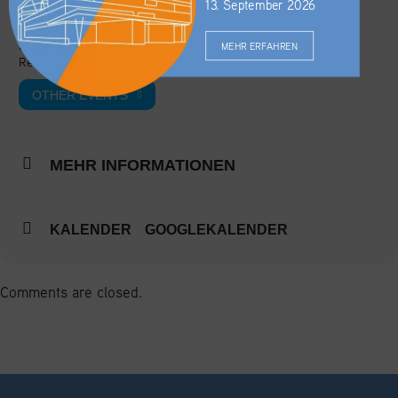
13. September 2026
ORT
Bodenseeforum Konstanz
MEHR ERFAHREN
Reichenaustraße 21
OTHER EVENTS
MEHR INFORMATIONEN
KALENDER
GOOGLEKALENDER
Comments are closed.