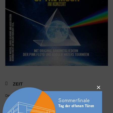
ZEIT
×
Dezember 10, 2026
20:00
(GMT+01:00)
Sommerfinale
Tag der offenen Türen