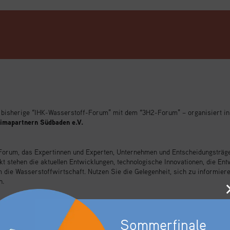
as bisherige “IHK-Wasserstoff-Forum” mit dem “3H2-Forum” – organisiert in
imapartnern Südbaden e.V.
 Forum, das Expertinnen und Experten, Unternehmen und Entscheidungsträge
 stehen die aktuellen Entwicklungen, technologische Innovationen, die En
 die Wasserstoffwirtschaft. Nutzen Sie die Gelegenheit, sich zu informie
n.
nz/innovation/wasserstoff/ihk-wasserstoff-forum-5861480
Sommerfinale