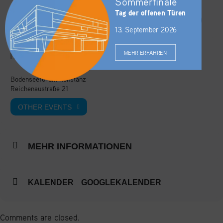
Sommerfinale
Tag der offenen Türen
Oktober 7, 2026
-
Oktober 8, 2026
(Ganztägig)
(GMT+02:00)
13. September 2026
MEHR ERFAHREN
ORT
Bodenseeforum Konstanz
Reichenaustraße 21
OTHER EVENTS
MEHR INFORMATIONEN
KALENDER
GOOGLEKALENDER
Comments are closed.