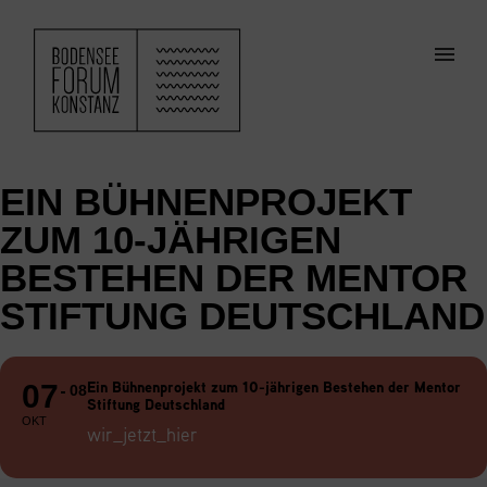
ZUM HAUPTINHALT SPRINGEN
Men
EIN BÜHNENPROJEKT
ZUM 10-JÄHRIGEN
BESTEHEN DER MENTOR
STIFTUNG DEUTSCHLAND
Ein Bühnenprojekt zum 10-jährigen Bestehen der Mentor
07
08
Stiftung Deutschland
OKT
wir_jetzt_hier