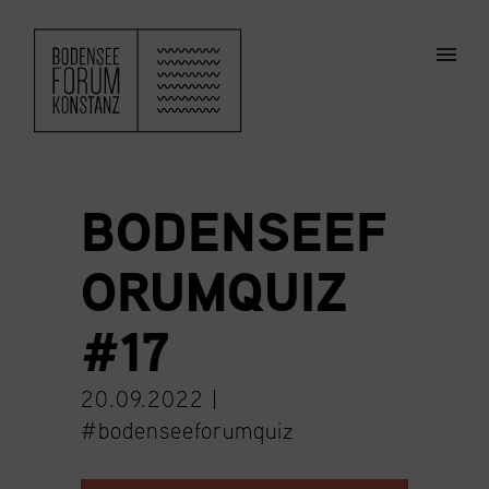
ZUM HAUPTINHALT SPRINGEN
Men
BODENSEEF
ORUMQUIZ
#17
20.09.2022 |
#bodenseeforumquiz