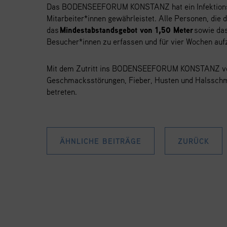
Das BODENSEEFORUM KONSTANZ hat ein
Infektio
Mitarbeiter*innen gewährleistet.
Alle Personen, die 
das
Mindestabstandsgebot von 1,50 Meter
sowie das
Besucher*innen zu erfassen und für vier Wochen au
Mit dem Zutritt ins BODENSEEFORUM KONSTANZ versi
Geschmacksstörungen, Fieber, Husten und Halssc
betreten.
ÄHNLICHE BEITRÄGE
ZURÜCK