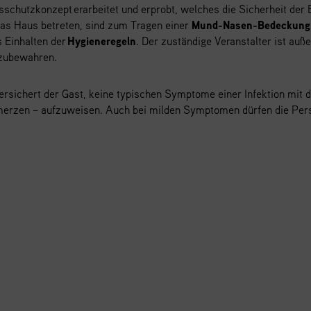
nsschutzkonzept
erarbeitet und erprobt, welches die Sicherheit der
das Haus betreten, sind zum Tragen einer
Mund-Nasen-Bedeckung
 Einhalten der
Hygieneregeln
. Der zuständige Veranstalter ist auß
fzubewahren.
chert der Gast, keine typischen Symptome einer Infektion mit d
hmerzen – aufzuweisen. Auch bei milden Symptomen dürfen die