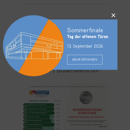
×
Sommerfinale
Tag der offenen Türen
Zertifizierung Good
13. September 2026
Travel Seal
MEHR ERFAHREN
10.12.2024 |
Bodenseeforum