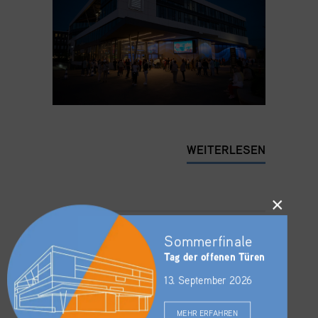
WEITERLESEN
×
Sommerfinale
Tag der offenen Türen
13. September 2026
IMEX 2023 – Ein
MEHR ERFAHREN