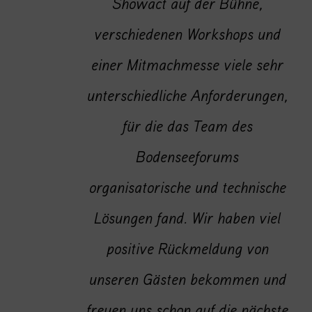
unkomplizierten
Zusammenarbeit mit dem Team
des Hauses. Als bundesweiter
Messeveranstalter kennen wir
viele Messelocation und der
Service in Konstanz war 1A.
Vielen Dank.
Nathalie Bock
Geschäftsführerin I KOSMETIK international Messe GmbH