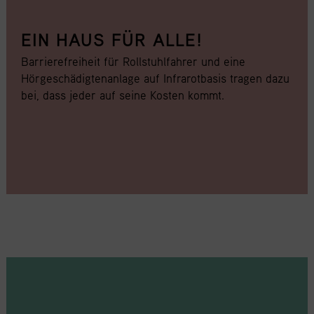
EIN HAUS FÜR ALLE!
Ob Vortrag, Ausstellung, Konzerte oder Shows: Das
BODENSEEFORUM KONSTANZ bietet ein breites
Barrierefreiheit für Rollstuhlfahrer und eine
Angebot an öffentlichen Veranstaltungen.
Hörgeschädigtenanlage auf Infrarotbasis tragen dazu
bei, dass jeder auf seine Kosten kommt.