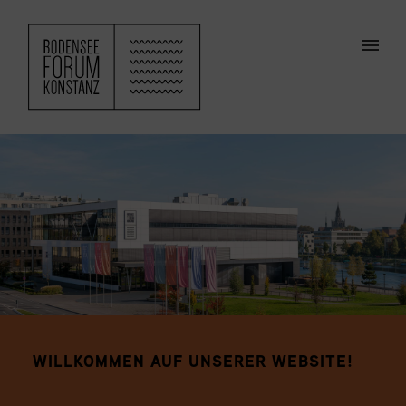
ZUM HAUPTINHALT SPRINGEN
Men
WILLKOMMEN AUF UNSERER WEBSITE!