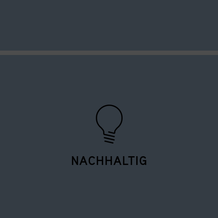
Großflächige Glasfronten öffnen beinahe von jedem Raum
aus einen Panoramablick aufs Wasser. Nicht nur in den
Pausen ein Genuss.
NACHHALTIG